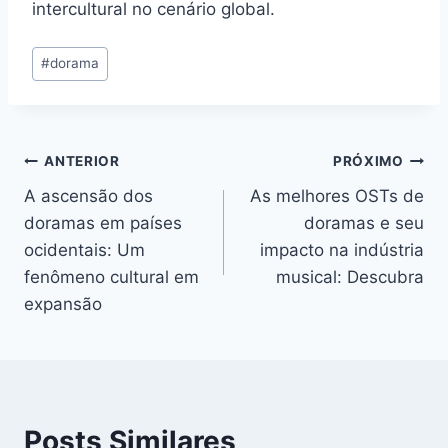
intercultural no cenário global.
Tags
#
dorama
do
Post:
Navegação
ANTERIOR
PRÓXIMO
A ascensão dos
As melhores OSTs de
de
doramas em países
doramas e seu
Post
ocidentais: Um
impacto na indústria
fenômeno cultural em
musical: Descubra
expansão
Posts Similares