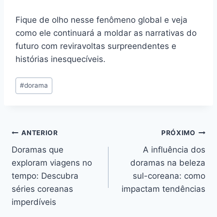
Fique de olho nesse fenômeno global e veja
como ele continuará a moldar as narrativas do
futuro com reviravoltas surpreendentes e
histórias inesquecíveis.
Tags
#
dorama
do
Post:
Navegação
ANTERIOR
PRÓXIMO
Doramas que
A influência dos
de
exploram viagens no
doramas na beleza
Post
tempo: Descubra
sul-coreana: como
séries coreanas
impactam tendências
imperdíveis