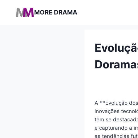
Pular
MORE DRAMA
para
o
Conteúdo
Evoluçã
Doramas
A **Evolução dos
inovações tecnol
têm se destacado 
e capturando a im
as tendências fu