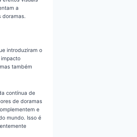
mentam a
s doramas.
ue introduziram o
 impacto
a, mas também
ada contínua de
dores de doramas
e complementem e
do mundo. Isso é
uentemente