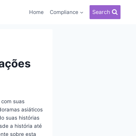
Search
Home
Compliance
mações
o com suas
doramas asiáticos
o suas histórias
de a história até
ente sobre esta