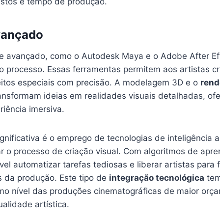
stos e tempo de produção.
vançado
e avançado, como o Autodesk Maya e o Adobe After Ef
do processo. Essas ferramentas permitem aos artistas c
feitos especiais com precisão. A modelagem 3D e o
rend
ansformam ideias em realidades visuais detalhadas, of
iência imersiva.
gnificativa é o emprego de tecnologias de inteligência art
ar o processo de criação visual. Com algoritmos de apr
vel automatizar tarefas tediosas e liberar artistas para
s da produção. Este tipo de
integração tecnológica
tem
o nível das produções cinematográficas de maior orç
lidade artística.