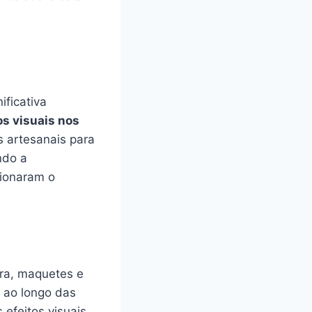
ficativa
os visuais nos
 artesanais para
ando a
cionaram o
era, maquetes e
, ao longo das
efeitos visuais