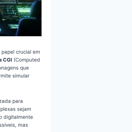
apel crucial em
a CGI
(Computed
sonagens que
mite simular
izada para
omplexas sejam
o digitalmente
ssíveis, mas