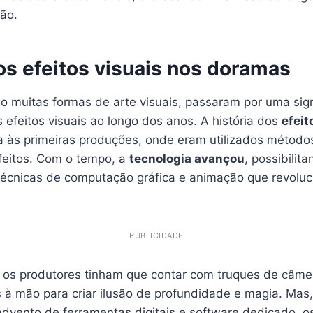
ção.
os efeitos visuais nos doramas
 muitas formas de arte visuais, passaram por uma signi
efeitos visuais ao longo dos anos. A história dos
efeit
 às primeiras produções, onde eram utilizados métodos
efeitos. Com o tempo, a
tecnologia avançou
, possibilit
técnicas de computação gráfica e animação que revolu
PUBLICIDADE
s, os produtores tinham que contar com truques de câm
s à mão para criar ilusão de profundidade e magia. Mas
vento de ferramentas digitais e software dedicado, os 