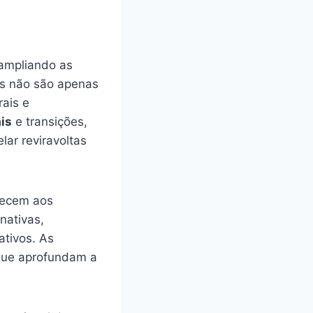
ampliando as
is não são apenas
rais e
is
e transições,
ar reviravoltas
erecem aos
rnativas,
tivos. As
que aprofundam a