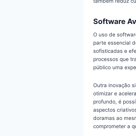
também reduz cu
Software A
O uso de softwar
parte essencial 
sofisticadas e e
processos que tr
público uma exper
Outra inovação si
otimizar e aceler
profundo, é possí
aspectos criativo
doramas ao mesm
comprometer a qua