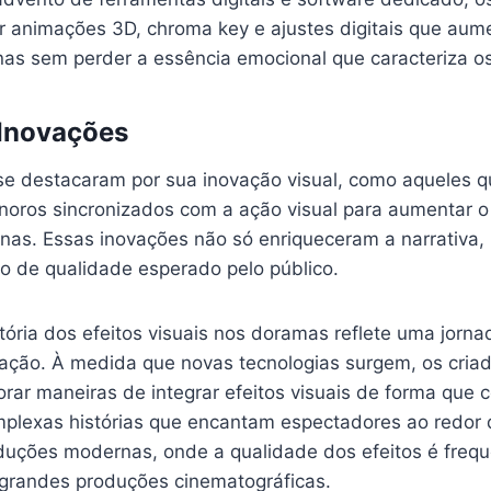
ir animações 3D, chroma key e ajustes digitais que au
nas sem perder a essência emocional que caracteriza o
 Inovações
e destacaram por sua inovação visual, como aqueles q
onoros sincronizados com a ação visual para aumentar o
nas. Essas inovações não só enriqueceram a narrativ
o de qualidade esperado pelo público.
tória dos efeitos visuais nos doramas reflete uma jorn
ação. À medida que novas tecnologias surgem, os cria
orar maneiras de integrar efeitos visuais de forma qu
plexas histórias que encantam espectadores ao redor 
duções modernas, onde a qualidade dos efeitos é freq
grandes produções cinematográficas.