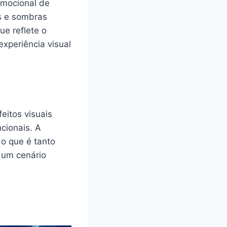
 emocional de
s e sombras
ue reflete o
xperiência visual
itos visuais
cionais. A
do que é tanto
 um cenário