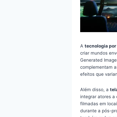
A
tecnologia por 
criar mundos env
Generated Imager
complementam as 
efeitos que varia
Além disso, a
tel
integrar atores a
filmadas em loca
durante a pós-pr