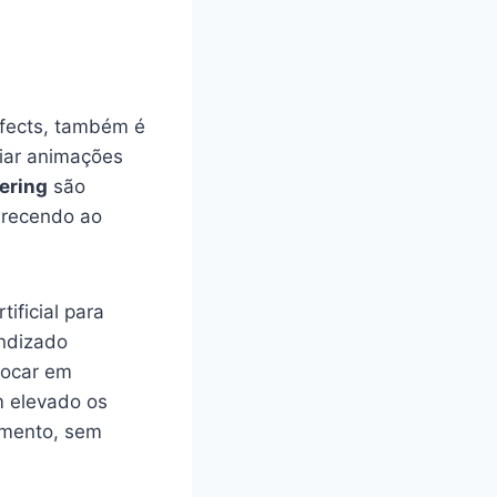
fects, também é
riar animações
ering
são
erecendo ao
ificial para
endizado
 focar em
 elevado os
amento, sem