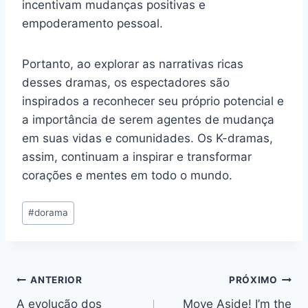
incentivam mudanças positivas e
empoderamento pessoal.
Portanto, ao explorar as narrativas ricas
desses dramas, os espectadores são
inspirados a reconhecer seu próprio potencial e
a importância de serem agentes de mudança
em suas vidas e comunidades. Os K-dramas,
assim, continuam a inspirar e transformar
corações e mentes em todo o mundo.
Tags
#
dorama
do
Post:
Navegação
ANTERIOR
PRÓXIMO
A evolução dos
Move Aside! I’m the