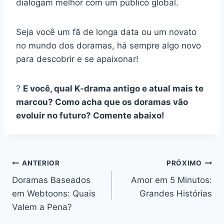
dialogam melhor com um público global.
Seja você um fã de longa data ou um novato
no mundo dos doramas, há sempre algo novo
para descobrir e se apaixonar!
?
E você, qual K-drama antigo e atual mais te
marcou? Como acha que os doramas vão
evoluir no futuro? Comente abaixo!
Navegação
ANTERIOR
PRÓXIMO
Doramas Baseados
Amor em 5 Minutos:
de
em Webtoons: Quais
Grandes Histórias
Post
Valem a Pena?