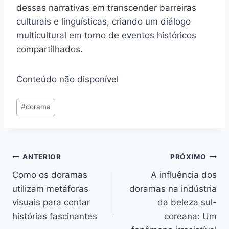
dessas narrativas em transcender barreiras
culturais e linguísticas, criando um diálogo
multicultural em torno de eventos históricos
compartilhados.
Conteúdo não disponível
Tags
#
dorama
do
Post:
Navegação
ANTERIOR
PRÓXIMO
Como os doramas
A influência dos
de
utilizam metáforas
doramas na indústria
Post
visuais para contar
da beleza sul-
histórias fascinantes
coreana: Um