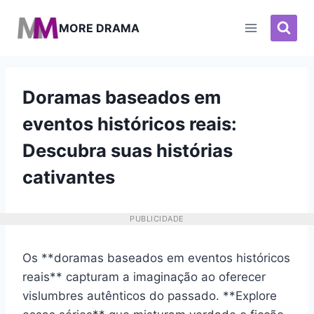
Pular
para
MORE DRAMA
o
Conteúdo
Doramas baseados em
eventos históricos reais:
Descubra suas histórias
cativantes
PUBLICIDADE
Os **doramas baseados em eventos históricos
reais** capturam a imaginação ao oferecer
vislumbres autênticos do passado. **Explore