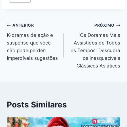
do
Post:
Navegação
ANTERIOR
PRÓXIMO
K-dramas de ação e
Os Doramas Mais
de
suspense que você
Assistidos de Todos
Post
não pode perder:
os Tempos: Descubra
Imperdíveis sugestões
os Inesquecíveis
Clássicos Asiáticos
Posts Similares