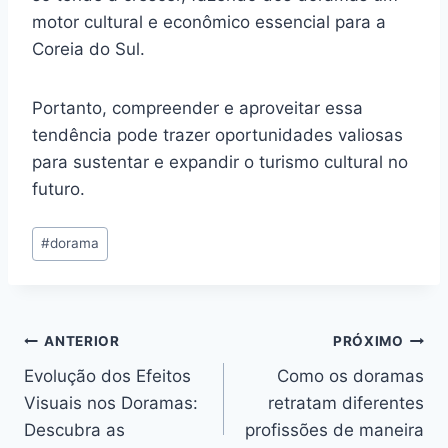
motor cultural e econômico essencial para a
Coreia do Sul.
Portanto, compreender e aproveitar essa
tendência pode trazer oportunidades valiosas
para sustentar e expandir o turismo cultural no
futuro.
Tags
#
dorama
do
Post:
Navegação
ANTERIOR
PRÓXIMO
Evolução dos Efeitos
Como os doramas
de
Visuais nos Doramas:
retratam diferentes
Post
Descubra as
profissões de maneira