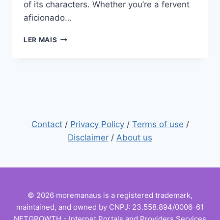
of its characters. Whether you’re a fervent
aficionado…
IN
LER MAIS
THE
PALM
OF
HIS
HAND
–
HOW
TO
Contact
/
Privacy Policy
/
Terms of use
/
WATCH
Disclaimer
/
About us
© 2026 moremanaus is a registered trademark,
maintained, and owned by CNPJ: 23.558.894/0006-61
NETGROWTH - Internet Portals and Providers Services